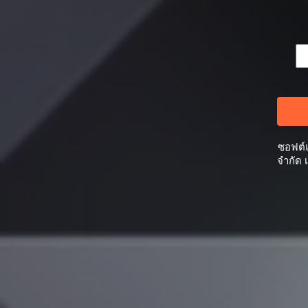
ซอฟต์แ
จำกัด 